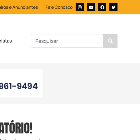
iros e Anunciantes
Fale Conosco
nistas
ATÓRIO!