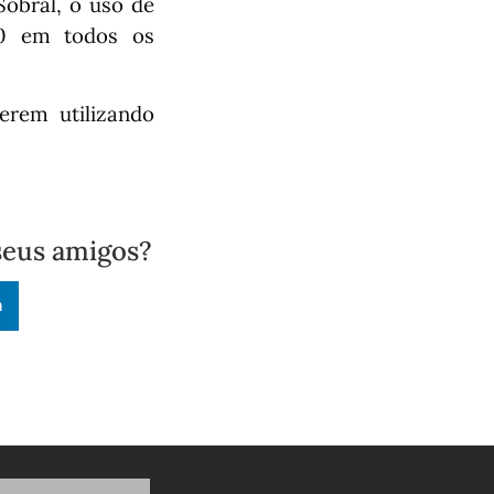
obral, o uso de
20 em todos os
erem utilizando
seus amigos?
n