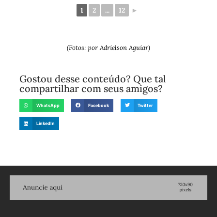
1
2
...
12
►
(Fotos: por Adrielson Aguiar)
Gostou desse conteúdo? Que tal
compartilhar com seus amigos?
WhatsApp
Facebook
Twitter
LinkedIn