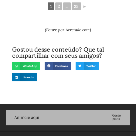
1
2
...
25
►
(Fotos: por Arretado.com)
Gostou desse conteúdo? Que tal
compartilhar com seus amigos?
WhatsApp
Facebook
Twitter
LinkedIn