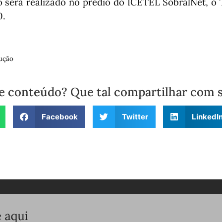
 será realizado no prédio do ICETEL SobralNet, o
0.
ução
e conteúdo? Que tal compartilhar com 
Facebook
Twitter
LinkedI