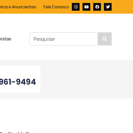
iros e Anunciantes
Fale Conosco
nistas