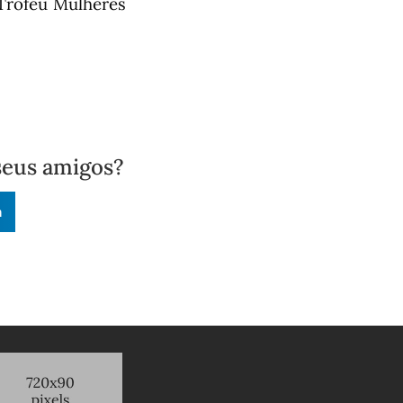
 Troféu Mulheres
seus amigos?
n