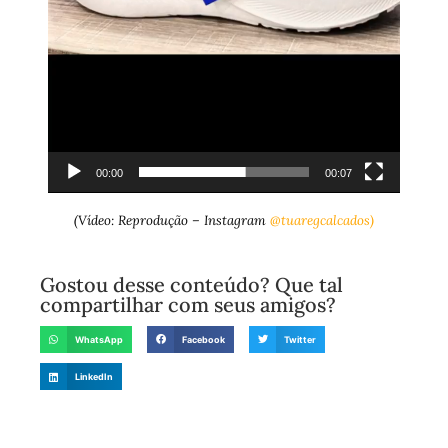
00:00
00:07
(Vídeo: Reprodução – Instagram
@tuaregcalcados)
Gostou desse conteúdo? Que tal
compartilhar com seus amigos?
WhatsApp
Facebook
Twitter
LinkedIn