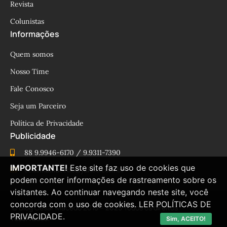
Revista
Colunistas
Informações
Quem somos
Nosso Time
Fale Conosco
Seja um Parceiro
Política de Privacidade
Publicidade
88 9.9946-6170 / 9.9311-7390
IMPORTANTE!
Este site faz uso de cookies que
cesinhamacedo@yahoo.com.br
podem conter informações de rastreamento sobre os
visitantes. Ao continuar navegando neste site, você
concorda com o uso de cookies.
LER POLÍTICAS DE
© Blog César Macêdo 2015 – 2025 Todos os direitos
PRIVACIDADE.
reservados.
Sim, ACEITO!