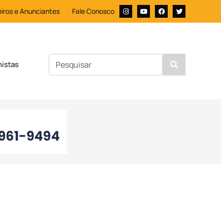
iros e Anunciantes
Fale Conosco
nistas