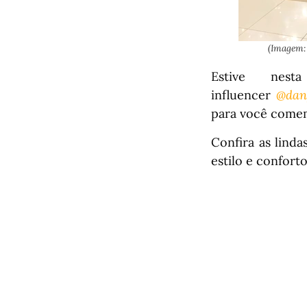
(Imagem:
Estive nes
influencer
@dan
para você comem
Confira as lind
estilo e confort