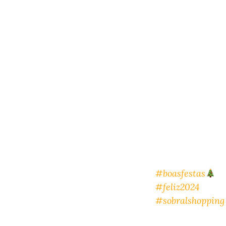
#boasfestas
#feliz2024
#sobralshopping