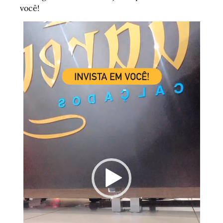
você!
Tocador
de
vídeo