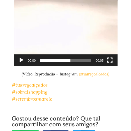
00:00
00:05
(Vídeo: Reprodução – Instagram
@tuaregcalcados)
#tuaregcalçados
#sobralshopping
#setembroamarelo
Gostou desse conteúdo? Que tal
compartilhar com seus amigos?