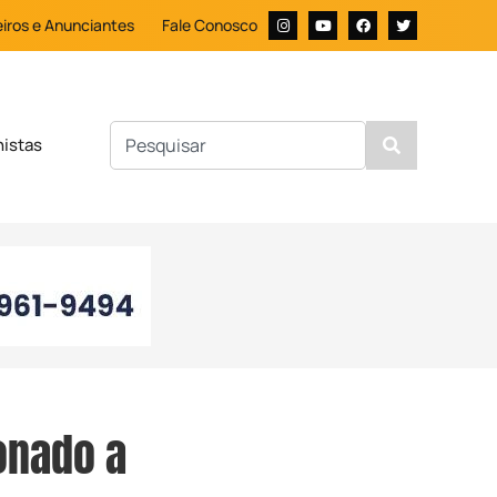
iros e Anunciantes
Fale Conosco
nistas
onado a