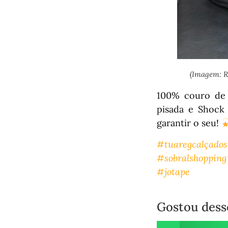
(Imagem: 
100% couro de 
pisada e Shock
garantir o seu!
#tuaregcalçados
#sobralshopping
#jotape
Gostou dess