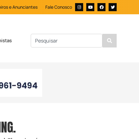
iros e Anunciantes
Fale Conosco
nistas
NG.