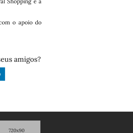
al Shopping é a
 com o apoio do
seus amigos?
n