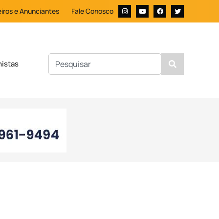
iros e Anunciantes
Fale Conosco
nistas