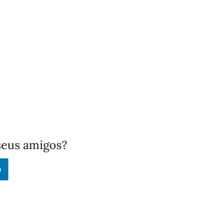
seus amigos?
n