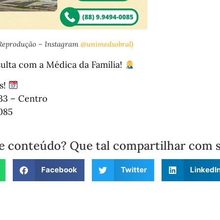
Reprodução – Instagram
@unimedsobral)
ulta com a Médica da Família!
s!
933 – Centro
085
e conteúdo? Que tal compartilhar com 
Facebook
Twitter
LinkedI