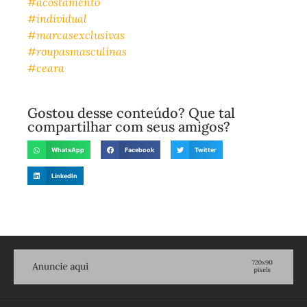
#acostamento
#individual
#marcasexclusivas
#roupasmasculinas
#ceara
Gostou desse conteúdo? Que tal
compartilhar com seus amigos?
WhatsApp
Facebook
Twitter
LinkedIn