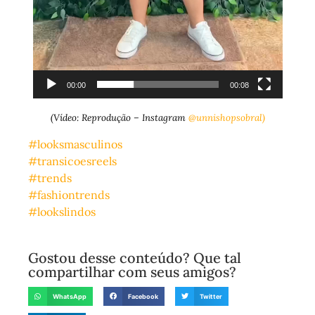
00:00
00:08
(Vídeo: Reprodução – Instagram
@unnishopsobral)
#looksmasculinos
#transicoesreels
#trends
#fashiontrends
#lookslindos
Gostou desse conteúdo? Que tal
compartilhar com seus amigos?
WhatsApp
Facebook
Twitter