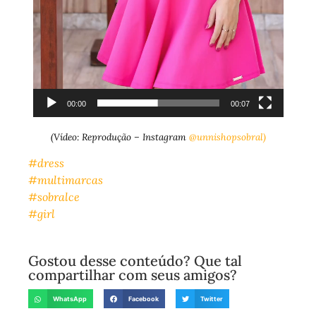
00:00
00:07
(Vídeo: Reprodução – Instagram
@unnishopsobral)
#dress
#multimarcas
#sobralce
#girl
Gostou desse conteúdo? Que tal
compartilhar com seus amigos?
WhatsApp
Facebook
Twitter