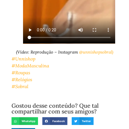
(Vídeo: Reprodução – Instagram
@unnishopsobral)
#Unnishop
#ModaMasculina
#Roupas
#Relógios
#Sobral
Gostou desse conteúdo? Que tal
compartilhar com seus amigos?
WhatsApp
Facebook
Twitter