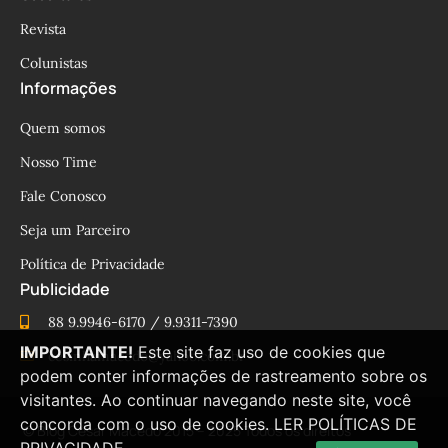
Revista
Colunistas
Informações
Quem somos
Nosso Time
Fale Conosco
Seja um Parceiro
Política de Privacidade
Publicidade
88 9.9946-6170 / 9.9311-7390
IMPORTANTE!
Este site faz uso de cookies que
cesinhamacedo@yahoo.com.br
podem conter informações de rastreamento sobre os
visitantes. Ao continuar navegando neste site, você
concorda com o uso de cookies.
LER POLÍTICAS DE
© Blog César Macêdo 2015 – 2025 Todos os direitos