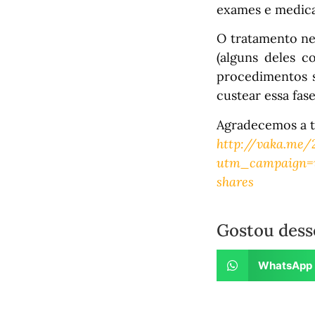
exames e medic
O tratamento ne
(alguns deles c
procedimentos s
custear essa fas
Agradecemos a t
http://vaka.me/
utm_campaign=
shares
Gostou dess
WhatsApp