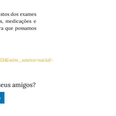
ustos dos exames
as, medicações e
ra que possamos
34&utm_source=social-
seus amigos?
n