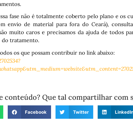
amentos.
ssa fase não é totalmente coberto pelo plano e os c
om envio de material para fora do Ceará), consult
ão muito caros e precisamos da ajuda de todos pa
e do tratamento.
odos os que possam contribuir no link abaixo:
2702534?
whatsapp&utm_medium=website&utm_content=27025
e conteúdo? Que tal compartilhar com 
Facebook
Twitter
LinkedI