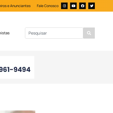
iros e Anunciantes
Fale Conosco
nistas