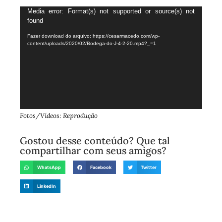
Tocador
Media error: Format(s) not supported or source(s) not
found
de
vídeo
Fazer download do arquivo: https://cesarmacedo.com/wp-
content/uploads/2020/02/Bodega-do-J-4-2-20.mp4?_=1
Fotos/Vídeos: Reprodução
Gostou desse conteúdo? Que tal
compartilhar com seus amigos?
WhatsApp
Facebook
Twitter
LinkedIn