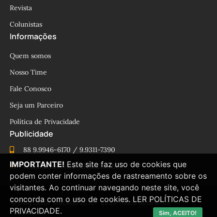
Revista
Colunistas
Informações
Quem somos
Nosso Time
Fale Conosco
Seja um Parceiro
Política de Privacidade
Publicidade
88 9.9946-6170 / 9.9311-7390
IMPORTANTE!
Este site faz uso de cookies que
cesinhamacedo@yahoo.com.br
podem conter informações de rastreamento sobre os
visitantes. Ao continuar navegando neste site, você
concorda com o uso de cookies.
LER POLÍTICAS DE
© Blog César Macêdo 2015 – 2025 Todos os direitos
PRIVACIDADE.
reservados.
Sim, ACEITO!