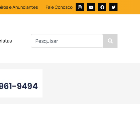
iros e Anunciantes
Fale Conosco
nistas