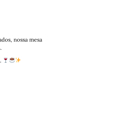
nados, nossa mesa
.
s.