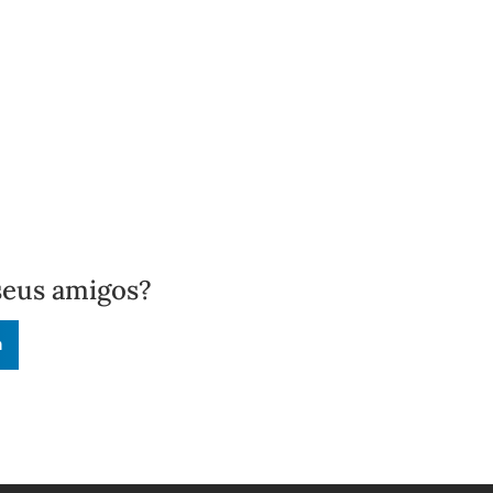
seus amigos?
n