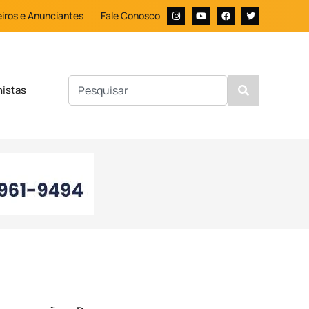
iros e Anunciantes
Fale Conosco
nistas