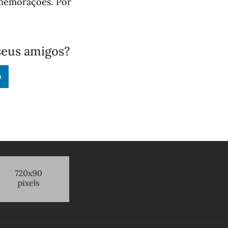
omemorações. Por
seus amigos?
n