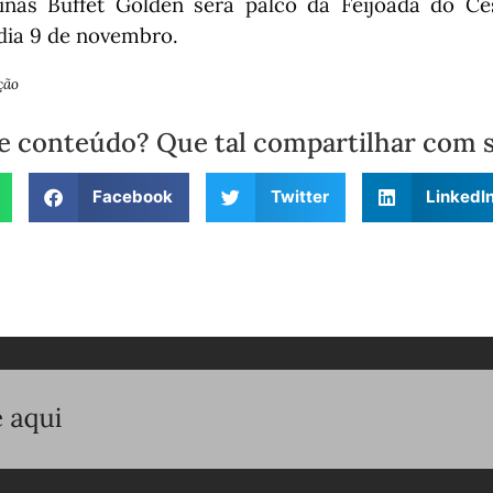
ñas Buffet Golden será palco da Feijoada do Ce
dia 9 de novembro.
ção
e conteúdo? Que tal compartilhar com 
Facebook
Twitter
LinkedI