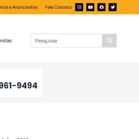
iros e Anunciantes
Fale Conosco
nistas