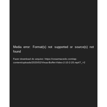
Tocador
Media error: Format(s) not supported or source(s) not
found
de
vídeo
Fazer download do arquivo: https://cesarmacedo.com/wp-
content/uploads/2020/02/Vinas-Buffet-Video-2-10-2-20.mp4?_=2