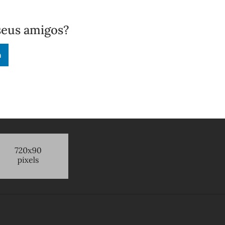
seus amigos?
n