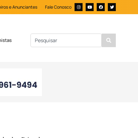
iros e Anunciantes
Fale Conosco
nistas